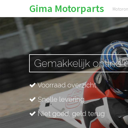
Gima Motorparts
Motoron
Gemakkelijk online
Voorraad overzicht
Snelle levering
Niet goed, geld terug