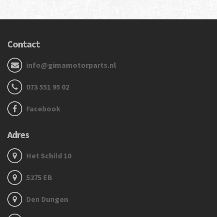
Contact
info@gimamotorparts.nl
073 551 95 02
Facebook
Adres
Het Schild 10
5275 EB
Den Dungen